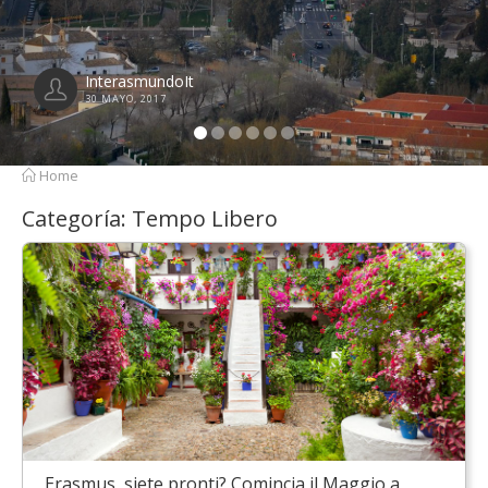
InterasmundoIt
21 ABRIL, 2017
Home
Categoría:
Tempo Libero
Erasmus, siete pronti? Comincia il Maggio a