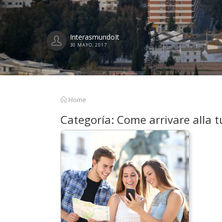
InterasmundoIt
30 MAYO, 2017
Home
Categoría:
Come arrivare alla t