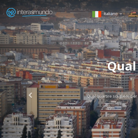
Italiano
Qual quar
E
Qual quartire scegliere per il tuo Erasmu
distinte ca