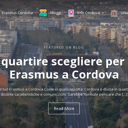
Erasmus Cordoba
Alloggi
Info Cordova
Uni
FEATURED ON BLOG
tire scegliere per il t
rasmus a Cordova
s a Cordova Come in qualsiasi città, Cordova è divisa in quartire differente 
ratteristiche e comuniczioni. Sarebbe normale pensare che […]
Read More