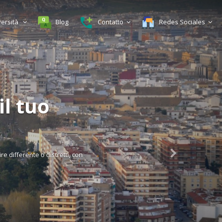
versità
Blog
Contatto
Redes Sociales
uo
o distretti, con