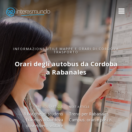
INFORMAZIONE UTILE MAPPE E ORARI DI CORDOVA
TRASPORTO
Orari degli autobus da Cordoba
a Rabanales
PREVIOUS ARTICLE
NEXT ARTICLE
8 bar che gli studenti
Treno per Rabanales
Erasmus a Cordova
Campus: orari e prezzi
dovrebbero visitare