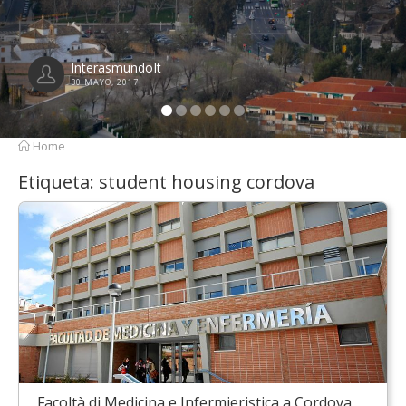
InterasmundoIt
21 ABRIL, 2017
Home
Etiqueta:
student housing cordova
Facoltà di Medicina e Infermieristica a Cordova