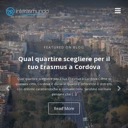
FEATURED ON BLOG
Guida turistica di Cordova
Guida turistica di Cordova Attenzione agli studenti Erasmus! Vi
forniamo una guida molto utile e completa su Cordova, pubblicata
dal Consorzio Turistico di Cordova. In questa guida turistica di
Cordova […]
Read More