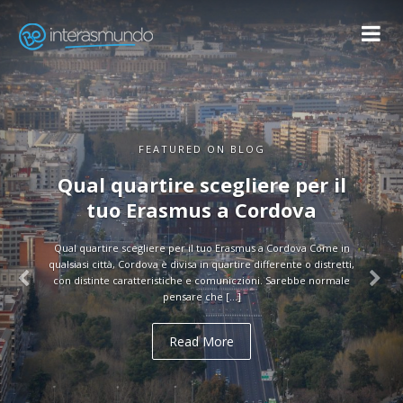
FEATURED ON BLOG
Guida turistica di Cordova
Guida turistica di Cordova Attenzione agli studenti Erasmus! Vi
forniamo una guida molto utile e completa su Cordova, pubblicata
dal Consorzio Turistico di Cordova. In questa guida turistica di
Cordova […]
Read More