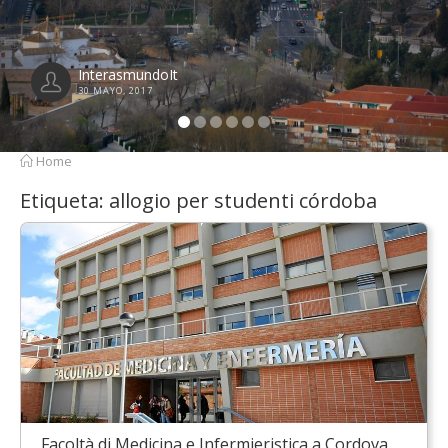
InterasmundoIt
21 ABRIL, 2017
Home
Etiqueta:
allogio per studenti córdoba
Facoltà di Medicina e Infermieristica a Cordova