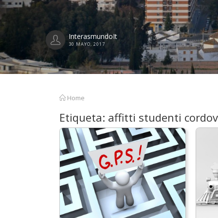
InterasmundoIt
21 ABRIL, 2017
Home
Etiqueta:
affitti studenti cordo