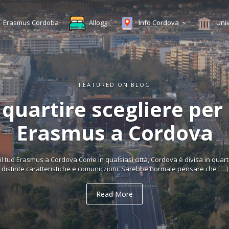
Erasmus Cordoba
Alloggi
Info Cordova
Uni
FEATURED ON BLOG
uida turistica di Cordo
tenzione agli studenti Erasmus! Vi forniamo una guida molto utile e compl
Consorzio Turistico di Cordova. In questa guida turistica di Cordova […]
Read More