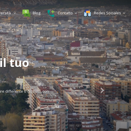
versità
Blog
Contatto
Redes Sociales
va
eta su Cordova, pubblicata dal