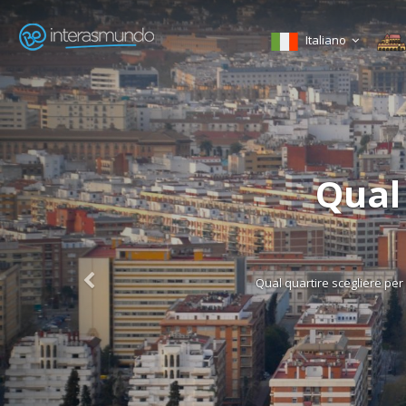
Italiano
G
Guida turistica di Cordova At