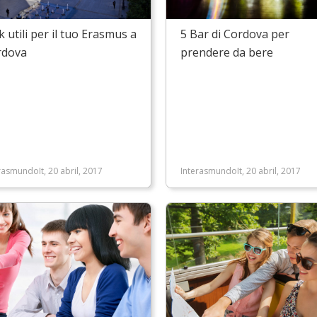
k utili per il tuo Erasmus a
5 Bar di Cordova per
rdova
prendere da bere
rasmundoIt, 20 abril, 2017
InterasmundoIt, 20 abril, 2017