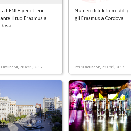
ta RENFE per i treni
Numeri di telefono utili p
ante il tuo Erasmus a
gli Erasmus a Cordova
rdova
rasmundoIt, 20 abril, 2017
InterasmundoIt, 20 abril, 2017